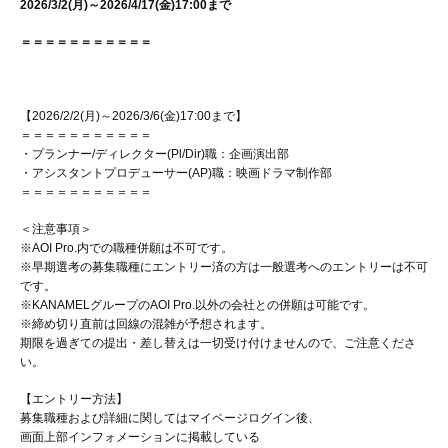
2026/3/2(月)～2026/4/17(金)17:00まで
＝＝＝＝＝＝＝＝＝＝＝
【2026/2/2(月)～2026/3/6(金)17:00まで】
＝＝＝＝＝＝＝＝＝＝＝
・プランナー/ディレクター(Pl/Dir)職：企画演出部
・アシスタントプロデューサー(AP)職：映画ドラマ制作部
＝＝＝＝＝＝＝＝＝＝＝
＜注意事項＞
※AOI Pro.内での職種併願は不可です。
※早期選考の募集職種にエントリー済の方は一般選考へのエントリーは不可
です。
※KANAMELグループのAOI Pro.以外の会社との併願は可能です。
※締め切り直前は回線の混雑が予想されます。
期限を過ぎての提出・差し替えは一切受け付けませんので、ご注意くださ
い。
【エントリー方法】
募集職種および詳細に関してはマイページログイン後、
画面上部インフォメーションに掲載している